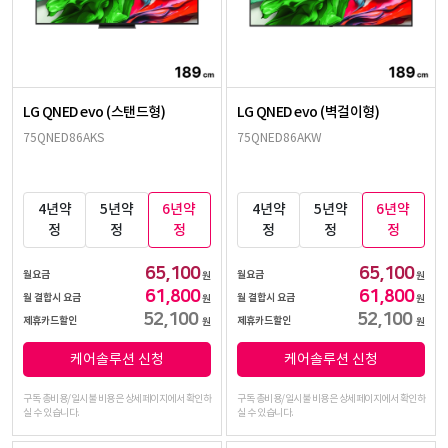
LG QNED evo (스탠드형)
LG QNED evo (벽걸이형)
75QNED86AKS
75QNED86AKW
4년약
5년약
6년약
4년약
5년약
6년약
정
정
정
정
정
정
65,100
65,100
월요금
월요금
원
원
61,800
61,800
월 결합시 요금
월 결합시 요금
원
원
52,100
52,100
제휴카드할인
제휴카드할인
원
원
케어솔루션 신청
케어솔루션 신청
구독 총비용/일시불 비용은 상세페이지에서 확인하
구독 총비용/일시불 비용은 상세페이지에서 확인하
실 수 있습니다.
실 수 있습니다.