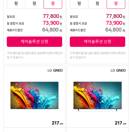
정
정
정
정
정
정
77,800
77,800
월요금
월요금
원
원
73,900
73,900
월 결합시 요금
월 결합시 요금
원
원
64,800
64,800
제휴카드할인
제휴카드할인
원
원
케어솔루션 신청
케어솔루션 신청
구독 총비용/일시불 비용은 상세페이지에서 확인하
구독 총비용/일시불 비용은 상세페이지에서 확인하
실 수 있습니다.
실 수 있습니다.