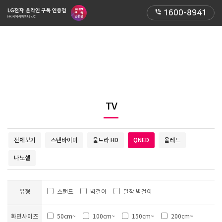
phone_in_talk
1600-8941
TV
전체보기
스탠바이미
울트라 HD
QNED
올레드
나노셀
유형
스탠드
벽걸이
밀착 벽걸이
화면사이즈
50cm~
100cm~
150cm~
200cm~