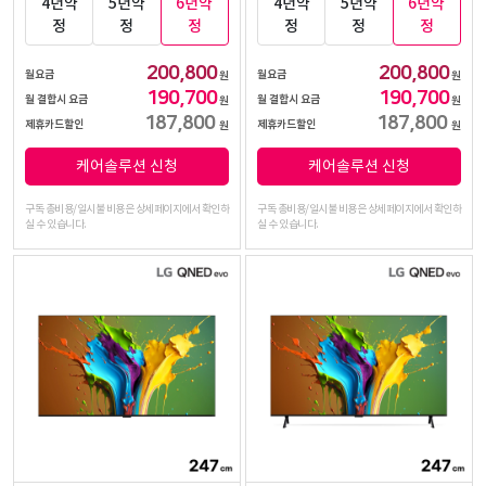
4년약
5년약
6년약
4년약
5년약
6년약
정
정
정
정
정
정
200,800
200,800
월요금
월요금
원
원
190,700
190,700
월 결합시 요금
월 결합시 요금
원
원
187,800
187,800
제휴카드할인
제휴카드할인
원
원
케어솔루션 신청
케어솔루션 신청
구독 총비용/일시불 비용은 상세페이지에서 확인하
구독 총비용/일시불 비용은 상세페이지에서 확인하
실 수 있습니다.
실 수 있습니다.