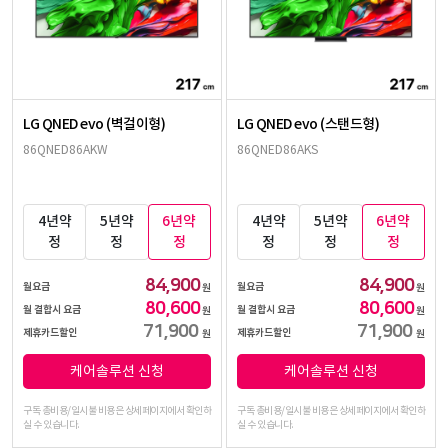
LG QNED evo (벽걸이형)
LG QNED evo (스탠드형)
86QNED86AKW
86QNED86AKS
4년약
5년약
6년약
4년약
5년약
6년약
정
정
정
정
정
정
84,900
84,900
월요금
월요금
원
원
80,600
80,600
월 결합시 요금
월 결합시 요금
원
원
71,900
71,900
제휴카드할인
제휴카드할인
원
원
케어솔루션 신청
케어솔루션 신청
구독 총비용/일시불 비용은 상세페이지에서 확인하
구독 총비용/일시불 비용은 상세페이지에서 확인하
실 수 있습니다.
실 수 있습니다.