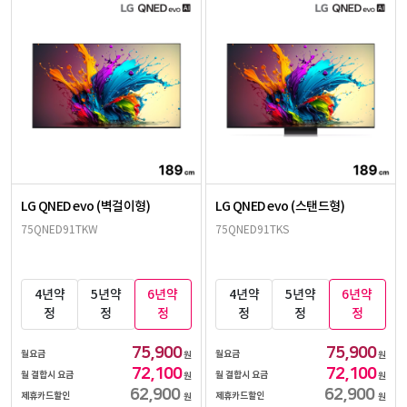
LG QNED evo (벽걸이형)
LG QNED evo (스탠드형)
75QNED91TKW
75QNED91TKS
4년약
5년약
6년약
4년약
5년약
6년약
정
정
정
정
정
정
75,900
75,900
월요금
월요금
원
원
72,100
72,100
월 결합시 요금
월 결합시 요금
원
원
62,900
62,900
제휴카드할인
제휴카드할인
원
원