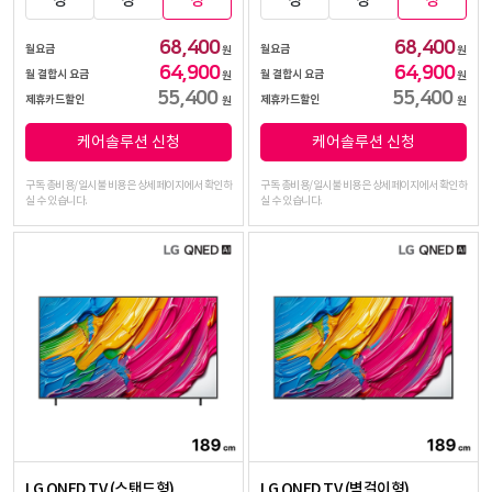
정
정
정
정
정
정
68,400
68,400
월요금
월요금
원
원
64,900
64,900
월 결합시 요금
월 결합시 요금
원
원
55,400
55,400
제휴카드할인
제휴카드할인
원
원
케어솔루션 신청
케어솔루션 신청
구독 총비용/일시불 비용은 상세페이지에서 확인하
구독 총비용/일시불 비용은 상세페이지에서 확인하
실 수 있습니다.
실 수 있습니다.
LG QNED TV (스탠드형)
LG QNED TV (벽걸이형)