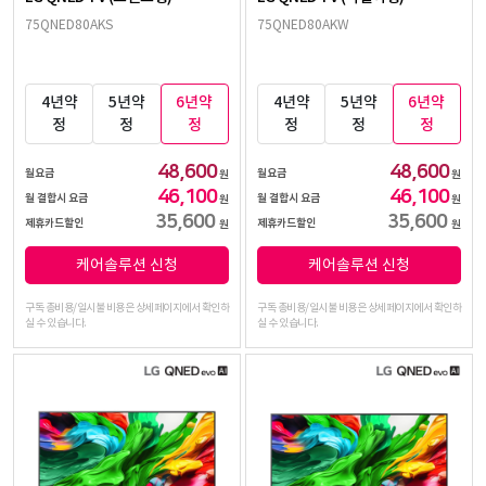
75QNED80AKS
75QNED80AKW
4년약
5년약
6년약
4년약
5년약
6년약
정
정
정
정
정
정
48,600
48,600
월요금
월요금
원
원
46,100
46,100
월 결합시 요금
월 결합시 요금
원
원
35,600
35,600
제휴카드할인
제휴카드할인
원
원
케어솔루션 신청
케어솔루션 신청
구독 총비용/일시불 비용은 상세페이지에서 확인하
구독 총비용/일시불 비용은 상세페이지에서 확인하
실 수 있습니다.
실 수 있습니다.