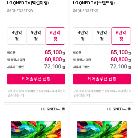
LG QNED TV (벽걸이형)
LG QNED TV (스탠드형)
86QNED85TKW
86QNED85TKS
4년약
5년약
6년약
4년약
5년약
6년약
정
정
정
정
정
정
85,100
85,100
월요금
월요금
원
원
80,800
80,800
월 결합시 요금
월 결합시 요금
원
원
72,100
72,100
제휴카드할인
제휴카드할인
원
원
케어솔루션 신청
케어솔루션 신청
구독 총비용/일시불 비용은 상세페이지에서 확인하
구독 총비용/일시불 비용은 상세페이지에서 확인하
실 수 있습니다.
실 수 있습니다.