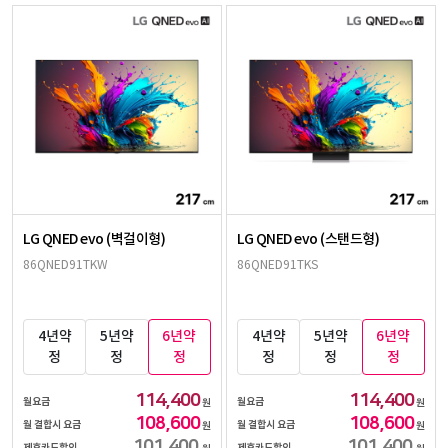
LG QNED evo (벽걸이형)
LG QNED evo (스탠드형)
86QNED91TKW
86QNED91TKS
4년약
5년약
6년약
4년약
5년약
6년약
정
정
정
정
정
정
114,400
114,400
월요금
월요금
원
원
108,600
108,600
월 결합시 요금
월 결합시 요금
원
원
101,400
101,400
제휴카드할인
제휴카드할인