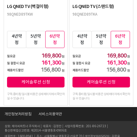
LG QNED TV (벽걸이형)
LG QNED TV (스탠드형)
98QNED89TKW
98QNED89TKA
4년약
5년약
6년약
4년약
5년약
6년약
정
정
정
정
정
정
169,800
169,800
월요금
월요금
원
원
161,300
161,300
월 결합시 요금
월 결합시 요금
원
원
156,800
156,800
제휴카드할인
제휴카드할인
원
원
케어솔루션 신청
케어솔루션 신청
구독 총비용/일시불 비용은 상세페이지에서 확인하
구독 총비용/일시불 비용은 상세페이지에서 확인하
실 수 있습니다.
실 수 있습니다.
개인정보처리방침
서비스이용약관
상호: 제이씨파트너 주식회사 │ 대표자 : 김정찬 │ 사업자등록번호 : 201-86-26723 │
통신판매업신고번호: 제2014-서울영등포-0906호
대표번호 : 1600-8941 │ 주소 : 서울특별시 영등포구 선유로 70 | 개인정보처리담당자 : 김문욱