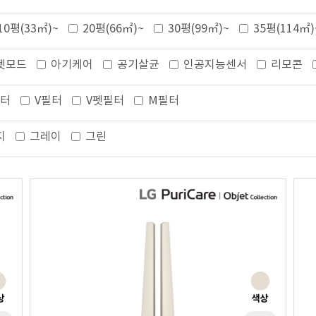
10평(33㎡)~
20평(66㎡)~
30평(99㎡)~
35평(114㎡)
펫모드
아기케어
공기살균
인공지능센서
리모콘
필터
V필터
V펫필터
M필터
지
그레이
그린