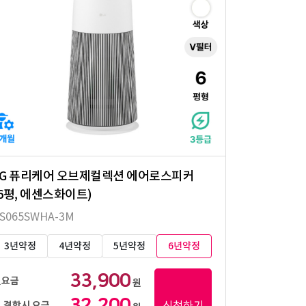
LG 퓨리케어 오브제컬렉션 에어로스피커
(6평, 에센스화이트)
S065SWHA-3M
3년약정
4년약정
5년약정
6년약정
33,900
월요금
원
32,200
신청하기
 결합시 요금