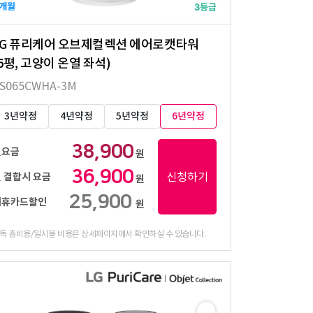
LG 퓨리케어 오브제컬렉션 에어로캣타워
6평, 고양이 온열 좌석)
S065CWHA-3M
3년약정
4년약정
5년약정
6년약정
38,900
월요금
원
36,900
신청하기
 결합시 요금
원
25,900
제휴카드할인
원
독 총비용/일시불 비용은 상세페이지에서 확인하실 수 있습니다.