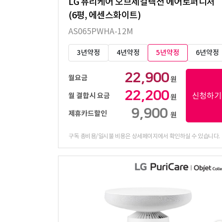
LG 퓨리케어 오브제컬렉션 에어로퍼니처
(6평, 에센스화이트)
AS065PWHA-12M
3년약정
4년약정
5년약정
6년약정
22,900
월요금
원
22,200
신청하기
월 결합시 요금
원
9,900
제휴카드할인
원
구독 총비용/일시불 비용은 상세페이지에서 확인하실 수 있습니다.