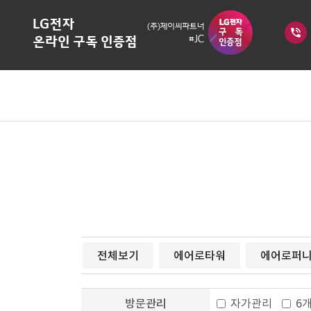
phone_in_talk
전체보기
에어로타워
에어로퍼
방문관리
자가관리
6