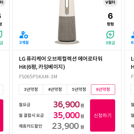
LG 퓨리케어 오브제컬렉션 에어로타워
Hit(6평, 카밍베이지)
H
FS065PSKAM-3M
F
3년약정
4년약정
5년약정
6년약정
36,900
월요금
원
35,000
신청하기
월 결합시 요금
월
원
23,900
제휴카드할인
원