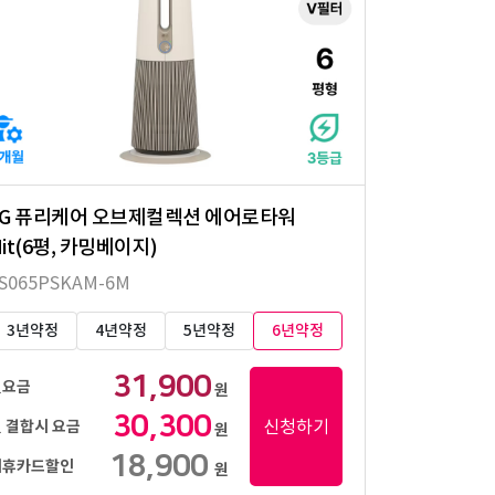
LG 퓨리케어 오브제컬렉션 에어로타워
it(6평, 카밍베이지)
S065PSKAM-6M
3년약정
4년약정
5년약정
6년약정
31,900
월요금
원
30,300
신청하기
 결합시 요금
원
18,900
제휴카드할인
원