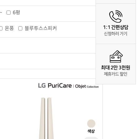
~
6평
온풍
블루투스스피커