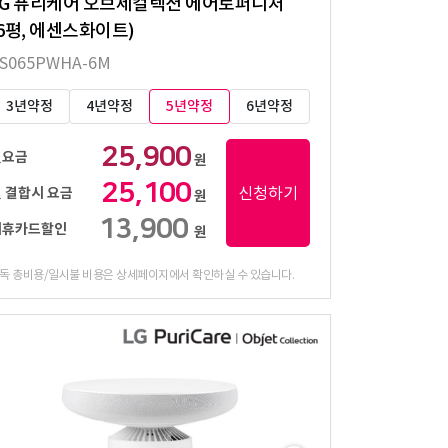
LG 퓨리케어 오브제컬렉션 에어로퍼니처
(6평, 에센스화이트)
S065PWHA-6M
3년약정
4년약정
5년약정
6년약정
25,900
월요금
원
25,100
신청하기
 결합시 요금
원
13,900
제휴카드할인
원
독 총비용/일시불 비용은 상세페이지에서 확인하실 수 있습니다.