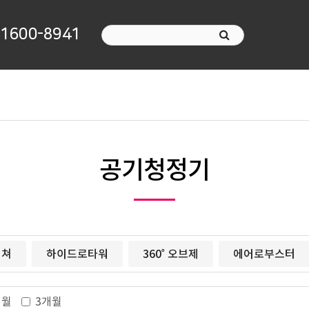
1600-8941
공기청정기
니쳐
하이드로타워
360˚ 오브제
에어로부스터
개월
3개월