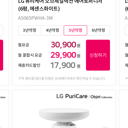
LG 퓨리케어 오브제컬렉션 에어로퍼니처
(6평, 에센스화이트)
AS065PWHA-3M
A
3년약정
4년약정
5년약정
6년약정
30,900
월요금
원
29,900
신청하기
월 결합시 요금
월
원
17,900
제휴카드할인
원
구독 총비용/일시불 비용은 상세페이지에서 확인하실 수 있습니다.
구