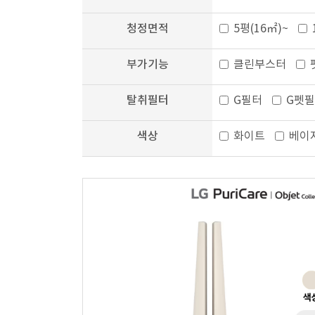
청정면적
5평(16㎡)~
부가기능
클린부스터
탈취필터
G필터
G펫
색상
화이트
베이