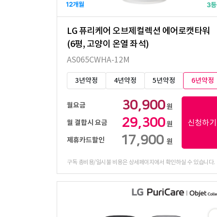
LG 퓨리케어 오브제컬렉션 에어로캣타워
(6평, 고양이 온열 좌석)
AS065CWHA-12M
3년약정
4년약정
5년약정
6년약정
30,900
월요금
원
29,300
신청하기
월 결합시 요금
원
17,900
제휴카드할인
원
구독 총비용/일시불 비용은 상세페이지에서 확인하실 수 있습니다.