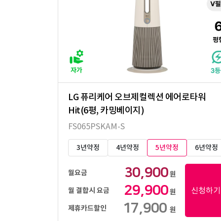
LG 퓨리케어 오브제컬렉션 에어로타워
Hit(6평, 카밍베이지)
FS065PSKAM-S
3년약정
4년약정
5년약정
6년약정
30,900
월요금
원
29,900
신청하기
월 결합시 요금
원
17,900
제휴카드할인
원