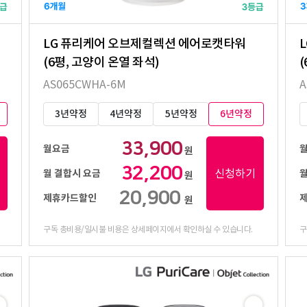
LG 퓨리케어 오브제컬렉션 에어로캣타워
(6평, 고양이 온열 좌석)
(
AS065CWHA-6M
A
3년약정
4년약정
5년약정
6년약정
33,900
월요금
원
32,200
신청하기
월 결합시 요금
월
원
20,900
제휴카드할인
원
구독 총비용/일시불 비용은 상세페이지에서 확인하실 수 있습니다.
구