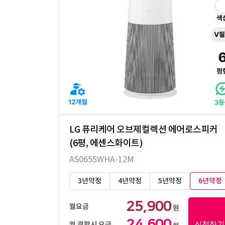
LG 퓨리케어 오브제컬렉션 에어로스피커
(6평, 에센스화이트)
AS065SWHA-12M
3년약정
4년약정
5년약정
6년약정
25,900
월요금
원
24,600
신청하기
월 결합시 요금