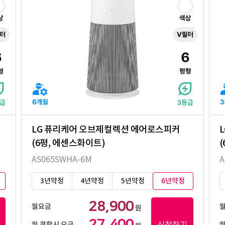
LG 퓨리케어 오브제컬렉션 에어로스피커
(6평, 에센스화이트)
AS065SWHA-6M
A
3년약정
4년약정
5년약정
6년약정
28,900
월요금
원
27,400
신청하기
월 결합시 요금
월