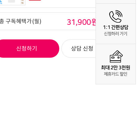
LG 퓨리케어 오브제컬렉션 음성인식
냉온정수기(카밍크림화이트)
총 구독혜택가(월)
31,900
원
43,900
원 / WD524AWB-12M
4년약정
신청하기
상담 신청
LG 퓨리케어 대용량 스탠드 냉온 정수기
(화이트)
36,900
원 / WS502SW-3M
6년약정
LG 퓨리케어 대용량 스탠드 냉온 정수기
(화이트)
39,900
원 / WS502SW-3M
5년약정
LG 퓨리케어 오브제컬렉션 맞춤Lite
냉온정수기(카밍베이지)
27,900
원 / WD520ACB-S
6년약정