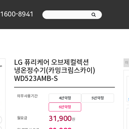
1600-8941
LG 퓨리케어 오브제컬렉션
냉온정수기(카밍크림스카이)
WD523AMB-S
의무사용기간
4년약정
5년약정
6년약정
31,900
월요금
원