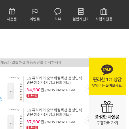
사은품
이벤트
리뷰
결합계산기
사업자전용
LG 퓨리케어 오브제컬렉션 음성인식
냉온정수기(카밍크림화이트)
34,900
원 / WD524AWB-12M
6년약정
LG 퓨리케어 오브제컬렉션 음성인식
냉온정수기(카밍크림화이트)
37,900
원 / WD524AWB-12M
5년약정