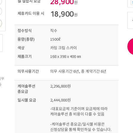
28,900
월 결합시 요금
원
18,900
제휴카드 이용 시
원
정수방식
직수
용량(총량)
1500ℓ
색상
카밍 크림 스카이
제품크기
168 x 398 x 400 ㎜
의무사용기간
의무 사용기간 6년, 총 계약기간 6년
의무
등
케어솔루션
2,296,800원
총요금
일시불 요금
2,444,000원
-대표요금제 기준이며 요금제에 따라
케어솔루션 총 비용이 다를 수 있음
-케어솔루션 총요금/일시불 비용은
신청상담을 통해 확인하실 수 있습니다.