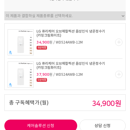
LG 퓨리케어 오브제컬렉션 음성인식 냉온정수기
(카밍크림화이트)
원 / WD524AWB-12M
34,900
6년약정
LG 퓨리케어 오브제컬렉션 음성인식 냉온정수기
(카밍크림화이트)
원 / WD524AWB-12M
37,900
5년약정
LG 퓨리케어 오브제컬렉션 음성인식 냉온정수기
(카밍크림화이트)
총 구독혜택가(월)
34,900
원
원 / WD524AWB-12M
43,900
4년약정
케어솔루션 신청
상담 신청
LG 퓨리케어 대용량 스탠드 냉온 정수기(화이트)