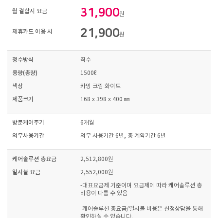
31,900
월 결합시 요금
원
21,900
제휴카드 이용 시
원
정수방식
직수
용량(총량)
1500ℓ
색상
카밍 크림 화이트
제품크기
168 x 398 x 400 ㎜
방문케어주기
6개월
의무사용기간
의무 사용기간 6년, 총 계약기간 6년
케어솔루션 총요금
2,512,800원
일시불 요금
2,552,000원
-대표요금제 기준이며 요금제에 따라 케어솔루션 총
비용이 다를 수 있음
-케어솔루션 총요금/일시불 비용은 신청상담을 통해
확인하실 수 있습니다.