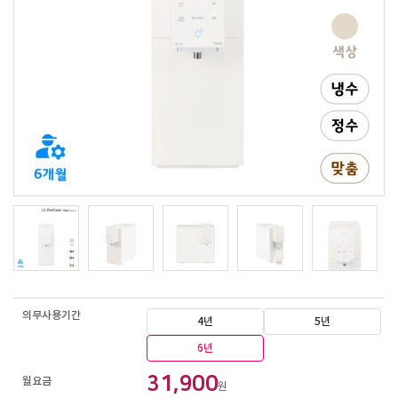
의무사용기간
4년
5년
6년
31,900
월요금
원