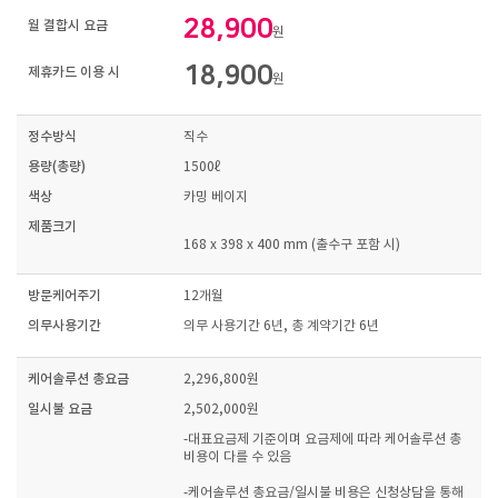
28,900
월 결합시 요금
원
18,900
제휴카드 이용 시
원
정수방식
직수
용량(총량)
1500ℓ
색상
카밍 베이지
제품크기
168 x 398 x 400 mm (출수구 포함 시)
방문케어주기
12개월
의무사용기간
의무 사용기간 6년, 총 계약기간 6년
케어솔루션 총요금
2,296,800원
일시불 요금
2,502,000원
-대표요금제 기준이며 요금제에 따라 케어솔루션 총
비용이 다를 수 있음
-케어솔루션 총요금/일시불 비용은 신청상담을 통해