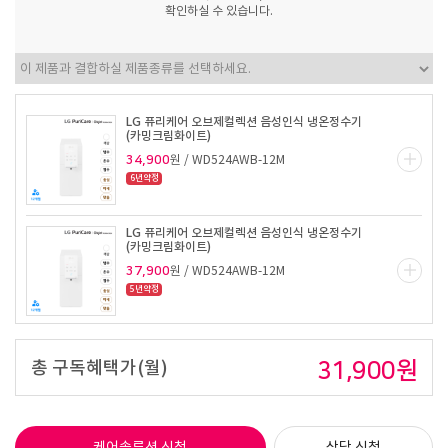
확인하실 수 있습니다.
LG 퓨리케어 오브제컬렉션 음성인식 냉온정수기
(카밍크림화이트)
원 / WD524AWB-12M
34,900
6년약정
LG 퓨리케어 오브제컬렉션 음성인식 냉온정수기
(카밍크림화이트)
원 / WD524AWB-12M
37,900
5년약정
LG 퓨리케어 오브제컬렉션 음성인식 냉온정수기
(카밍크림화이트)
총 구독혜택가(월)
31,900
원
원 / WD524AWB-12M
43,900
4년약정
케어솔루션 신청
상담 신청