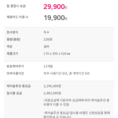
29,900
월 결합시 요금
원
19,900
제휴카드 이용 시
원
정수방식
직수
용량(총량)
1500ℓ
색상
실버
제품크기
170 x 399 x 520 ㎜
방문케어주기
12개월
의무사용기간
의무 사용기간 6년, 총 계약기간 6년
케어솔루션 총요금
2,296,680원
일시불 요금
2,402,000원
-대표요금제 기준이며 요금제에 따라 케어솔루션 총
비용이 다를 수 있음
-케어솔루션 총요금/일시불 비용은 신청상담을 통해
확인하실 수 있습니다.